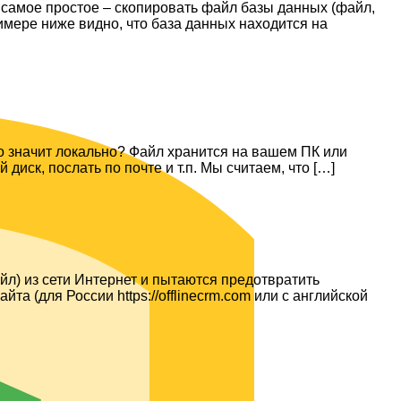
 самое простое – скопировать файл базы данных (файл,
римере ниже видно, что база данных находится на
о значит локально? Файл хранится на вашем ПК или
иск, послать по почте и т.п. Мы считаем, что […]
л) из сети Интернет и пытаются предотвратить
 (для России https://offlinecrm.com или с английской