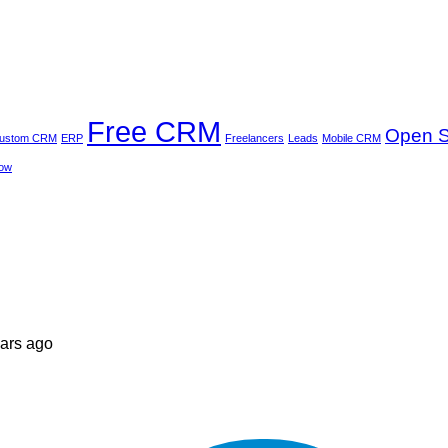
Free CRM
Open 
ustom CRM
ERP
Freelancers
Leads
Mobile CRM
low
ears ago