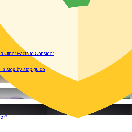
d Other Facts to Consider
 a step-by-step guide
For?