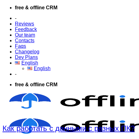
Skip
free & offline CRM
to
-
content
Reviews
Feedback
Our team
Contacts
Faqs
Changelog
Dev Plans
English
English
-
free & offline CRM
Как работать с данными с разных ПК?