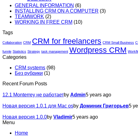
GENERAL INFORMATION
(6)
INSTALLING CRM ON A COMPUTER
(3)
TEAMWORK
(2)
WORKING IN FREE CRM
(10)
Tags
CRM for freelancers
Collaboration
CRM
CRM Small Business
C
Wordpress CRM
funnle
Statistics
Strategy
task management
Workf
Categories
CRM systems
(98)
Без рубрики
(1)
Recent Forum Posts
12.1 Monterrey не работает
by
Admin
5 years ago
Новая версия 1.0.1 для Mac os
by
Доминик Григорьев
5 y
Новая версия 1.0.0
by
Vladimir
5 years ago
Menu
Home