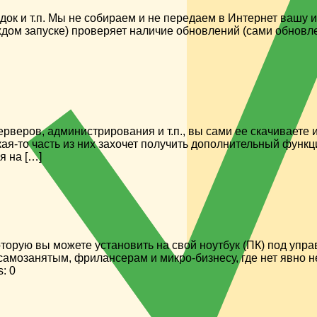
док и т.п. Мы не собираем и не передаем в Интернет вашу 
дом запуске) проверяет наличие обновлений (сами обновлени
веров, администрирования и т.п., вы сами ее скачиваете и
кая-то часть из них захочет получить дополнительный функ
я на […]
орую вы можете установить на свой ноутбук (ПК) под упра
самозанятым, фрилансерам и микро-бизнесу, где нет явно 
: 0