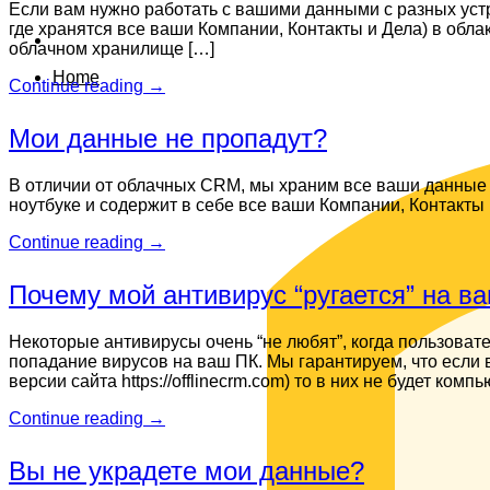
Если вам нужно работать с вашими данными с разных устр
где хранятся все ваши Компании, Контакты и Дела) в обла
облачном хранилище […]
Home
Continue reading
→
Мои данные не пропадут?
В отличии от облачных CRM, мы храним все ваши данные 
ноутбуке и содержит в себе все ваши Компании, Контакты и
Continue reading
→
Почему мой антивирус “ругается” на 
Некоторые антивирусы очень “не любят”, когда пользоват
попадание вирусов на ваш ПК. Мы гарантируем, что если в
версии сайта https://offlinecrm.com) то в них не будет к
Continue reading
→
Вы не украдете мои данные?