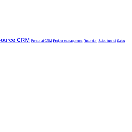
Source CRM
Personal CRM
Project management
Retention
Sales funnel
Sales