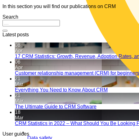
In this section you will find our publications on CRM
Search
Latest posts
08
Apr
17 CRM Statistics: Growth, Revenue, Adoption Rates, an
06
Apr
Customer relationship management (CRM) for beginners:
21
Mar
Everything You Need to Know About CRM
21
Mar
The Ultimate Guide to CRM Software
18
Mar
CRM Statistics in 2022 – What Should You Be Looking 
User guides
Data safety