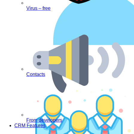
Virus – free
Contacts
From developers
CRM Features