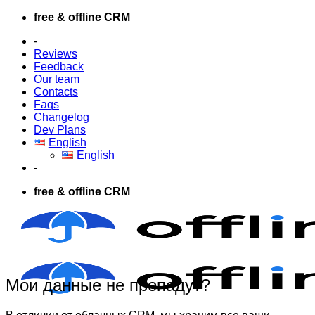
Skip
free & offline CRM
to
-
content
Reviews
Feedback
Our team
Contacts
Faqs
Changelog
Dev Plans
English
English
-
free & offline CRM
Мои данные не пропадут?