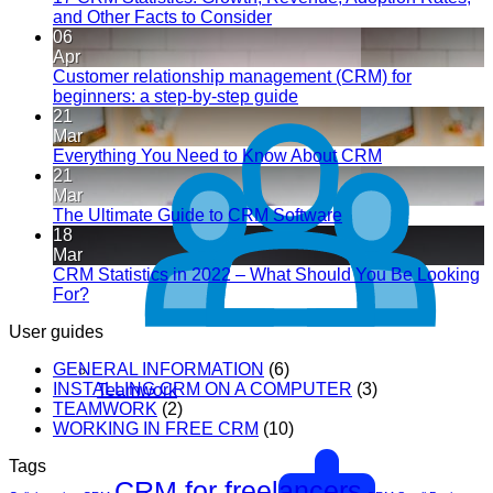
and Other Facts to Consider
06
Apr
Customer relationship management (CRM) for
beginners: a step-by-step guide
21
Mar
Everything You Need to Know About CRM
21
Mar
The Ultimate Guide to CRM Software
18
Mar
CRM Statistics in 2022 – What Should You Be Looking
For?
User guides
GENERAL INFORMATION
(6)
INSTALLING CRM ON A COMPUTER
(3)
Teamwork
TEAMWORK
(2)
WORKING IN FREE CRM
(10)
Tags
CRM for freelancers