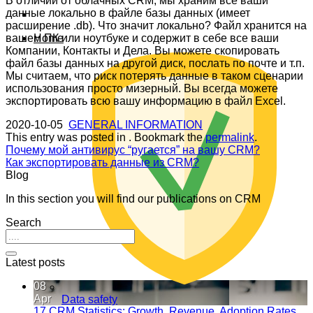
В отличии от облачных CRM, мы храним все ваши
данные локально в файле базы данных (имеет
расширение .db). Что значит локально? Файл хранится на
вашем ПК или ноутбуке и содержит в себе все ваши
Home
Компании, Контакты и Дела. Вы можете скопировать
файл базы данных на другой диск, послать по почте и т.п.
Мы считаем, что риск потерять данные в таком сценарии
использования просто мизерный. Вы всегда можете
экспортировать всю вашу информацию в файл Excel.
2020-10-05
GENERAL INFORMATION
This entry was posted in . Bookmark the
permalink
.
Почему мой антивирус “ругается” на вашу CRM?
Как экспортировать данные из CRM?
Blog
In this section you will find our publications on CRM
Search
Latest posts
08
Apr
Data safety
17 CRM Statistics: Growth, Revenue, Adoption Rates,