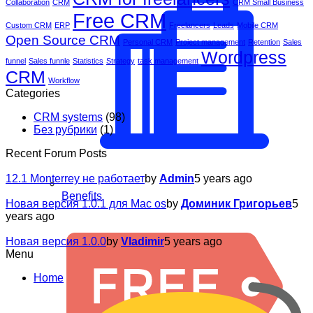
Collaboration
CRM
CRM Small Business
Free CRM
Custom CRM
ERP
Freelancers
Leads
Mobile CRM
Open Source CRM
Personal CRM
Project management
Retention
Sales
Wordpress
funnel
Sales funnle
Statistics
Strategy
task management
CRM
Workflow
Categories
CRM systems
(98)
Без рубрики
(1)
Recent Forum Posts
12.1 Monterrey не работает
by
Admin
5 years ago
Benefits
Новая версия 1.0.1 для Mac os
by
Доминик Григорьев
5
years ago
Новая версия 1.0.0
by
Vladimir
5 years ago
Menu
Home