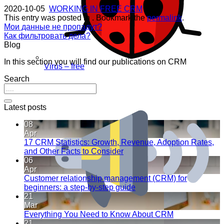
2020-10-05
WORKING IN FREE CRM
This entry was posted in . Bookmark the
permalink
.
Мои данные не пропадут?
Как фильтровать дела?
Blog
In this section you will find our publications on CRM
Virus – free
Search
Latest posts
08
Apr
17 CRM Statistics: Growth, Revenue, Adoption Rates,
and Other Facts to Consider
06
Apr
Customer relationship management (CRM) for
beginners: a step-by-step guide
21
Mar
Everything You Need to Know About CRM
21