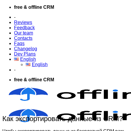
Skip
free & offline CRM
to
-
content
Reviews
Feedback
Our team
Contacts
Faqs
Changelog
Dev Plans
English
English
-
free & offline CRM
Как экспортировать данные из CRM?