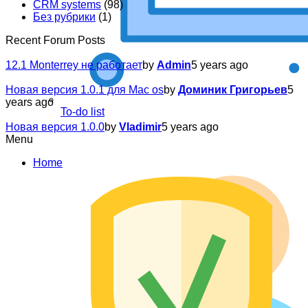
CRM systems
(98)
Без рубрики
(1)
Recent Forum Posts
12.1 Monterrey не работает
by
Admin
5 years ago
Новая версия 1.0.1 для Mac os
by
Доминик Григорьев
5
years ago
To-do list
Новая версия 1.0.0
by
Vladimir
5 years ago
Menu
Home