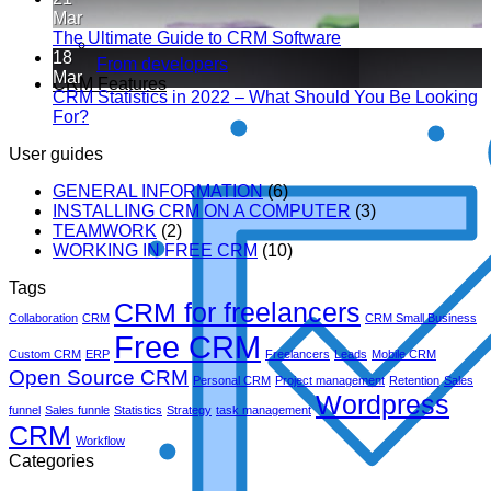
Mar
The Ultimate Guide to CRM Software
18
From developers
Mar
CRM Features
CRM Statistics in 2022 – What Should You Be Looking
For?
User guides
GENERAL INFORMATION
(6)
INSTALLING CRM ON A COMPUTER
(3)
TEAMWORK
(2)
WORKING IN FREE CRM
(10)
Tags
CRM for freelancers
Collaboration
CRM
CRM Small Business
Free CRM
Custom CRM
ERP
Freelancers
Leads
Mobile CRM
Open Source CRM
Personal CRM
Project management
Retention
Sales
Wordpress
funnel
Sales funnle
Statistics
Strategy
task management
CRM
Workflow
Categories